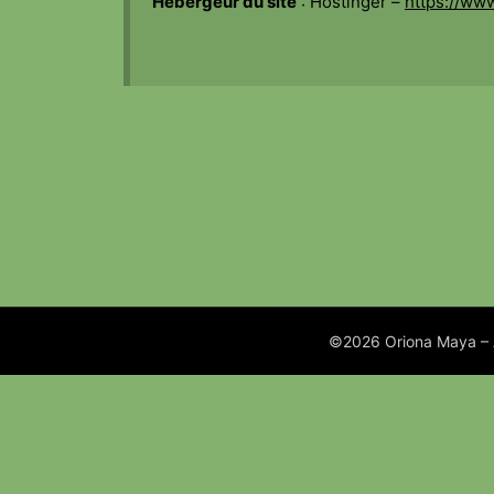
Hébergeur du site
: Hostinger –
https://www
©2026 Oriona Maya – A