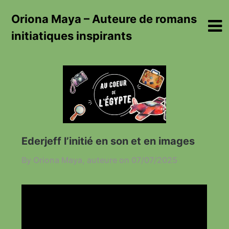
Skip
Oriona Maya – Auteure de romans
to
content
initiatiques inspirants
Ederjeff l’initié en son et en images
By Oriona Maya, auteure on
07/07/2025