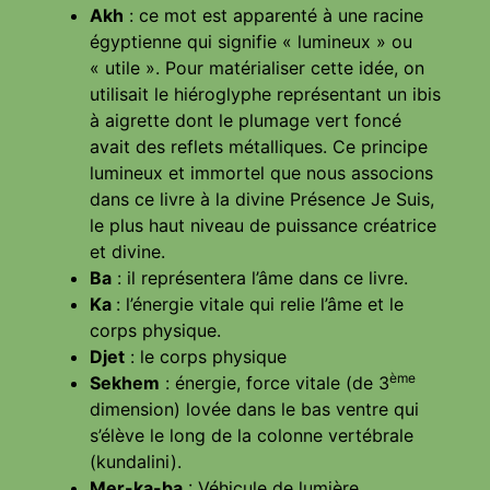
Akh
: ce mot est apparenté à une racine
égyptienne qui signifie « lumineux » ou
« utile ». Pour matérialiser cette idée, on
uti­lisait le hiéroglyphe représentant un ibis
à aigrette dont le plumage vert foncé
avait des reflets métalliques. Ce principe
lumineux et immortel que nous associons
dans ce livre à la divine Présence Je Suis,
le plus haut niveau de puissance créatrice
et divine.
Ba
: il représentera l’âme dans ce livre.
Ka
: l’énergie vitale qui relie l’âme et le
corps phy­sique.
Djet
: le corps physique
ème
Sekhem
: énergie, force vitale (de 3
dimension) lovée dans le bas ventre qui
s’élève le long de la colonne vertébrale
(kundalini).
Mer-ka-ba
: Véhicule de lumière