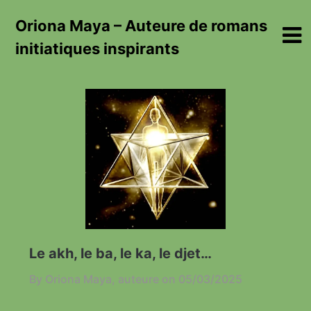
Skip
Oriona Maya – Auteure de romans
to
content
initiatiques inspirants
Le akh, le ba, le ka, le djet…
By Oriona Maya, auteure on
05/03/2025