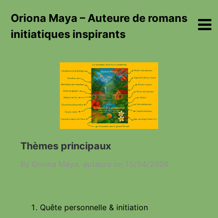
Skip
Oriona Maya – Auteure de romans
to
content
initiatiques inspirants
Thèmes principaux
By Oriona Maya, auteure on
15/04/2026
Quête personnelle & initiation