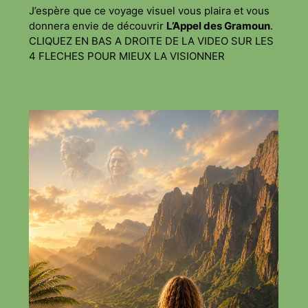
J’espère que ce voyage visuel vous plaira et vous
donnera envie de découvrir
L’Appel des Gramoun
.
CLIQUEZ EN BAS A DROITE DE LA VIDEO SUR LES
4 FLECHES POUR MIEUX LA VISIONNER