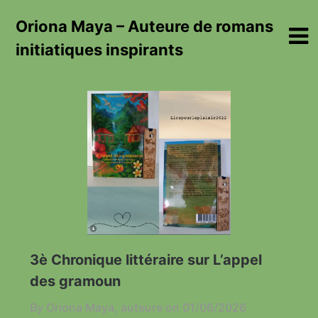
Skip
Oriona Maya – Auteure de romans
to
content
initiatiques inspirants
3è Chronique littéraire sur L’appel
des gramoun
By Oriona Maya, auteure on
01/06/2026